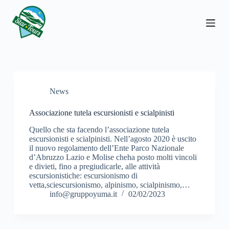
S
a
l
t
a
a
l
c
o
News
n
t
e
Associazione tutela escursionisti e scialpinisti
n
u
Quello che sta facendo l’associazione tutela
t
escursionisti e scialpinisti. Nell’agosto 2020 è uscito
o
il nuovo regolamento dell’Ente Parco Nazionale
d’Abruzzo Lazio e Molise cheha posto molti vincoli
e divieti, fino a pregiudicarle, alle attività
escursionistiche: escursionismo di
vetta,sciescursionismo, alpinismo, scialpinismo,…
info@gruppoyuma.it
02/02/2023